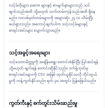
လင့်ခ်တိုများ၊ paste များနှင့် စာမျက်နှာများသည် သင်
ဖျက်သည်အထိ သို့မဟုတ် သက်တမ်းကုန်သည်အထိ ရှိနေ
မည်။ ကလစ်မှတ်တမ်းများကို အများဆုံး ၂၄ လ သိမ်းပြီး
ဖယ်ရှားသည်။ အကောင့်ဖျက်ပါက သင့်လင့်ခ်များနှင့်
စာရင်းအင်းများ ပျောက်သွားမည်။
သင့်အခွင့်အရေးများ
သင့်ဒေတာမိတ္တူကို အချိန်မရွေး တောင်းခံနိုင်ပြီး ပြင်ဆင်ရန်
သို့မဟုတ် ဖျက်ရန် တောင်းဆိုနိုင်သည်။ ဒက်ရှ်ဘုတ်မှ
စာရင်းအင်းများကို CSV အဖြစ် ထုတ်ယူနိုင်သလို ကိုင်တွယ်
မှုကို ကန့်ကွက်နိုင်သည်။ ရက် ၃၀ အတွင်း ပြန်ဖြေပါသည်။
ကွတ်ကီးနှင့် စက်တွင်းသိမ်းဆည်းမှု