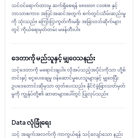
သင်ဝင်ရောက်ထားမှု ဆက်ရှိစေရန် session cookie နှင့်
ဘာသာစကား၊ အပြင်အဆင်အတွက် စက်တွင်းသိမ်းဆည်းမှု
ကို သုံးသည်။ ကြော်ငြာကွတ်ကီးမရှိ၊ အခြားဝဘ်ဆိုက်များ
တွင် ကိုယ်ရေးမှတ်တမ်း မဖန်တီးပါ။
ဒေတာကို မည်သူနှင့် မျှဝေသနည်း
သင့်ဒေတာကို မရောင်းချပါ။ လိုအပ်သည့်အပိုင်းကိုသာ ဟို့စ်
တင်းနှင့် ငွေပေးချေမှု ဝန်ဆောင်မှုပေးသူများနှင့် မျှဝေပြီး
ဥပဒေတောင်းဆိုမှသာ ထုတ်ပေးသည်။ နိုင်ငံခွဲခြားသတ်မှတ်
မှုကို ကျွန်ုပ်တို့၏ ဆာဗာများပေါ်တွင် ပြုလုပ်သည်။
Data လုံခြုံရေး
သင့် အချက်အလက်ကို ကာကွယ်ရန် သင့်လျော်သော နည်း