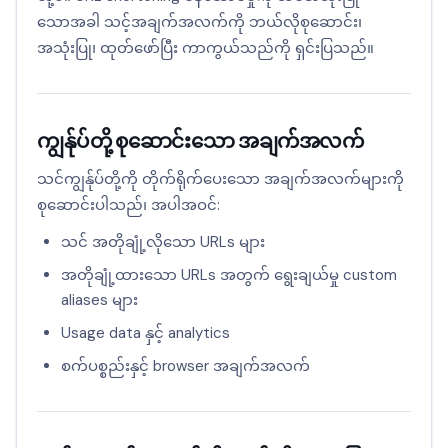
သောအခါ သင့်အချက်အလက်ကို ဘယ်လိုစုဆောင်း၊
အသုံးပြု၊ ထုတ်ဖော်ပြီး ကာကွယ်သည်ကို ရှင်းပြသည်။
ကျွန်ုပ်တို့ စုဆောင်းသော အချက်အလက်
သင်ကျွန်ုပ်တို့ကို တိုက်ရိုက်ပေးသော အချက်အလက်များကို
စုဆောင်းပါသည်၊ အပါအဝင်:
သင် အတိုချုံ့လိုသော URLs များ
အတိုချုံ့ထားသော URLs အတွက် ရွေးချယ်မှု custom
aliases များ
Usage data နှင့် analytics
စက်ပစ္စည်းနှင့် browser အချက်အလက်