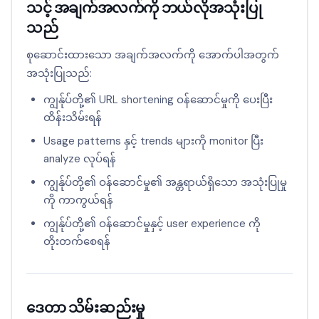
သင့် အချက်အလက်ကို ဘယ်လိုအသုံးပြု
သည်
စုဆောင်းထားသော အချက်အလက်ကို အောက်ပါအတွက်
အသုံးပြုသည်:
ကျွန်ုပ်တို့၏ URL shortening ဝန်ဆောင်မှုကို ပေးပြီး
ထိန်းသိမ်းရန်
Usage patterns နှင့် trends များကို monitor ပြီး
analyze လုပ်ရန်
ကျွန်ုပ်တို့၏ ဝန်ဆောင်မှု၏ အန္တရာယ်ရှိသော အသုံးပြုမှု
ကို ကာကွယ်ရန်
ကျွန်ုပ်တို့၏ ဝန်ဆောင်မှုနှင့် user experience ကို
တိုးတက်စေရန်
ဒေတာ သိမ်းဆည်းမှု