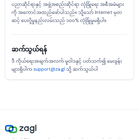
ပညာဆိုင်ရာနှင့် အဖွဲ့အစည်းဆိုင်ရာ လုံခြုံရေး အစီအမံများ
ကို အကောင်အထည်ဖော်ပါသည်။ သို့သော် Internet မှတ
ဆင့် ပေးပို့မှုနည်းလမ်းသည် ၁၀၀% လုံခြုံမှုမရှိပါ။
ဆက်သွယ်ရန်
ဒီ ကိုယ်ရေးအချက်အလက် မူဝါဒနှင့် ပတ်သက်၍ မေးခွန်း
များရှိပါက
support@za.gl
သို့ ဆက်သွယ်ပါ