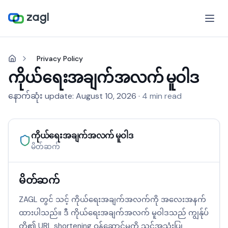
Privacy Policy
ကိုယ်ရေးအချက်အလက် မူဝါဒ
နောက်ဆုံး update:
August 10, 2026
·
4 min read
ကိုယ်ရေးအချက်အလက် မူဝါဒ
မိတ်ဆက်
မိတ်ဆက်
ZAGL တွင် သင့် ကိုယ်ရေးအချက်အလက်ကို အလေးအနက်
ထားပါသည်။ ဒီ ကိုယ်ရေးအချက်အလက် မူဝါဒသည် ကျွန်ုပ်
တို့၏ URL shortening ဝန်ဆောင်မှုကို သင်အသုံးပြု