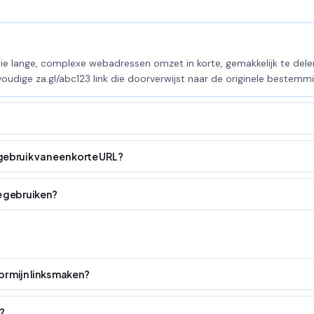
die lange, complexe webadressen omzet in korte, gemakkelijk te delen
udige za.gl/abc123 link die doorverwijst naar de originele bestemmi
?
gebruik van een korte URL?
te gebruiken?
r mijn links maken?
?