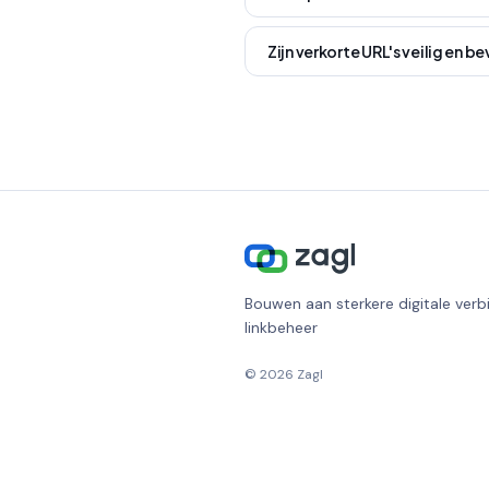
Zijn verkorte URL's veilig en b
Bouwen aan sterkere digitale verbi
linkbeheer
©
2026
Zagl