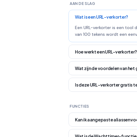
AAN DE SLAG
Wat is een URL-verkorter?
Een URL-verkorter is een tool 
van 100 tekens wordt een eenvo
Hoe werkt een URL-verkorter
Wat zijn de voordelen van het 
Is deze URL-verkorter gratis 
FUNCTIES
Kan ik aangepaste aliassen voo
Wat is de Wachttimer-functie