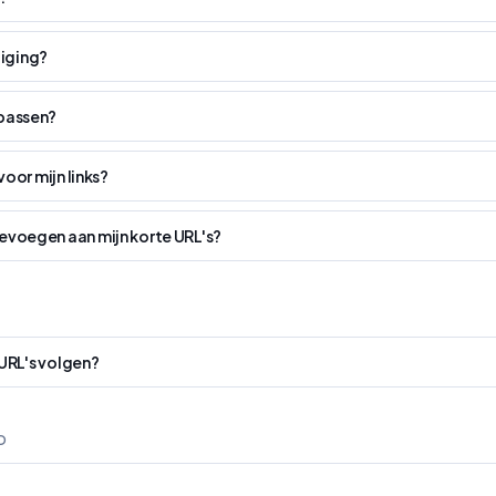
iging?
npassen?
voor mijn links?
evoegen aan mijn korte URL's?
 URL's volgen?
D