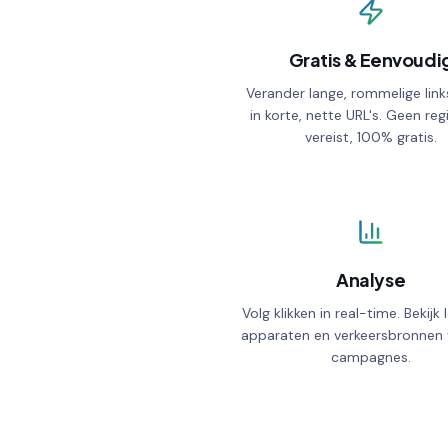
zee.gl
/
Gratis & Eenvoudi
WAIT TIMER (S)
Verander lange, rommelige link
in korte, nette URL's. Geen reg
vereist, 100% gratis.
GOOGLE TAG MANAGER ID
Password protection
Analyse
Custom preview page
Volg klikken in real-time. Bekijk 
Automatic redirect
apparaten en verkeersbronnen
campagnes.
Click limit
UTM parameters