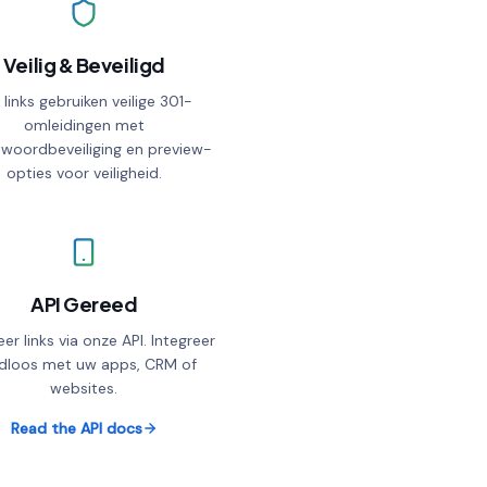
Veilig & Beveiligd
e links gebruiken veilige 301-
omleidingen met
woordbeveiliging en preview-
opties voor veiligheid.
API Gereed
Needs the timer above
er links via onze API. Integreer
dloos met uw apps, CRM of
websites.
Read the API docs