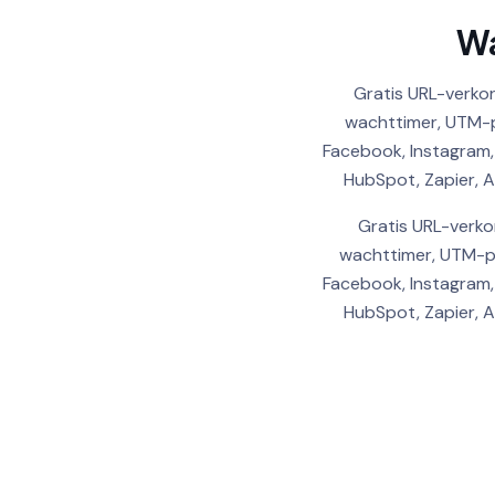
Geo targeting
Wa
ALLOWED COUNTRIES
Device targeting
Gratis URL-verkor
wachttimer, UTM-p
BLOCKED COUNTRIES
Custom CSS
Facebook, Instagram,
HubSpot, Zapier, A
Gratis URL-verko
wachttimer, UTM-p
Facebook, Instagram,
HubSpot, Zapier, A