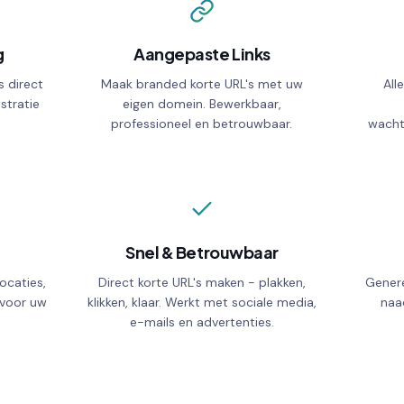
g
Aangepaste Links
EXPIRATION DATE
s direct
Maak branded korte URL's met uw
All
No expiry
istratie
eigen domein. Bewerkbaar,
professioneel en betrouwbaar.
wacht
Snel & Betrouwbaar
locaties,
Direct korte URL's maken - plakken,
Genere
 voor uw
klikken, klaar. Werkt met sociale media,
naa
e-mails en advertenties.