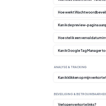
Hoe werkt Wachtwoordbeveil
Kan ik de preview-pagina aa
Hoe stel ik een vervaldatum in 
Kan ik Google Tag Manager to
ANALYSE & TRACKING
Kan ik klikken op mijn verkorte
BEVEILIGING & BETROUWBAARHEI
Verlopen verkorte links?