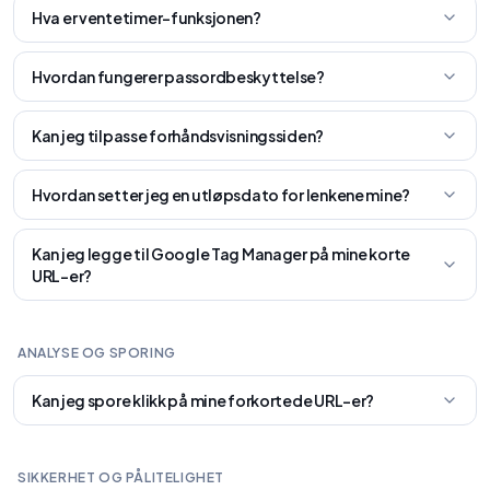
Hva er ventetimer-funksjonen?
Hvordan fungerer passordbeskyttelse?
Kan jeg tilpasse forhåndsvisningssiden?
Hvordan setter jeg en utløpsdato for lenkene mine?
Kan jeg legge til Google Tag Manager på mine korte
URL-er?
ANALYSE OG SPORING
Kan jeg spore klikk på mine forkortede URL-er?
SIKKERHET OG PÅLITELIGHET