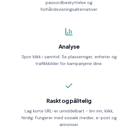
passordbeskyttelse og
forhåndsvisningsalternativer.
Geo targeting
ALLOWED COUNTRIES
Device targeting
BLOCKED COUNTRIES
Custom CSS
Analyse
Spor klikk i sanntid. Se plasseringer, enheter og
trafikkkilder for kampanjene dine.
Shorten
Raskt og pålitelig
Lag korte URL-er umiddelbart - lim inn, klikk,
ferdig. Fungerer med sosiale medier, e-post og
annonser.