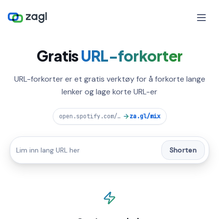
Gratis
URL-forkorter
URL-forkorter er et gratis verktøy for å forkorte lange
lenker og lage korte URL-er
open.spotify.com/playlist/37i9dQZF1DXcBWIG
za.gl/mix
Shorten
CUSTOM ALIAS
zee.gl
/