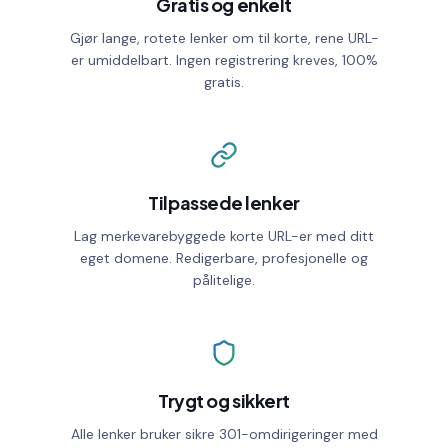
Gratis og enkelt
WAIT TIMER (S)
Gjør lange, rotete lenker om til korte, rene URL-
er umiddelbart. Ingen registrering kreves, 100%
EXPIRATION DATE
gratis.
No expiry
GOOGLE TAG MANAGER ID
Tilpassede lenker
Lag merkevarebyggede korte URL-er med ditt
Password protection
eget domene. Redigerbare, profesjonelle og
pålitelige.
Custom preview page
Automatic redirect
Click limit
Trygt og sikkert
Alle lenker bruker sikre 301-omdirigeringer med
UTM parameters