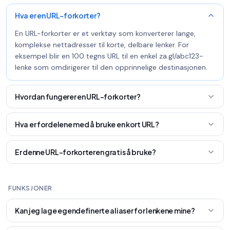
Hva er en URL-forkorter?
En URL-forkorter er et verktøy som konverterer lange,
komplekse nettadresser til korte, delbare lenker. For
eksempel blir en 100 tegns URL til en enkel za.gl/abc123-
lenke som omdirigerer til den opprinnelige destinasjonen.
Hvordan fungerer en URL-forkorter?
Hva er fordelene med å bruke en kort URL?
Er denne URL-forkorteren gratis å bruke?
FUNKSJONER
Kan jeg lage egendefinerte aliaser for lenkene mine?