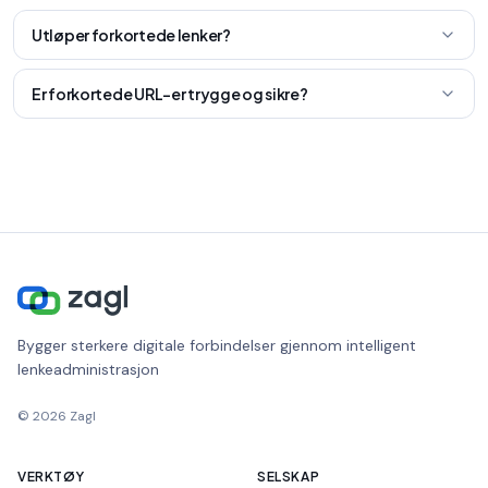
Utløper forkortede lenker?
Er forkortede URL-er trygge og sikre?
Bygger sterkere digitale forbindelser gjennom intelligent
lenkeadministrasjon
©
2026
Zagl
VERKTØY
SELSKAP