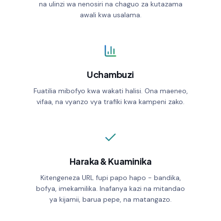
na ulinzi wa nenosiri na chaguo za kutazama
awali kwa usalama.
Geo targeting
ALLOWED COUNTRIES
Device targeting
BLOCKED COUNTRIES
Custom CSS
Uchambuzi
Fuatilia mibofyo kwa wakati halisi. Ona maeneo,
vifaa, na vyanzo vya trafiki kwa kampeni zako.
Shorten
Haraka & Kuaminika
Kitengeneza URL fupi papo hapo - bandika,
bofya, imekamilika. Inafanya kazi na mitandao
ya kijamii, barua pepe, na matangazo.