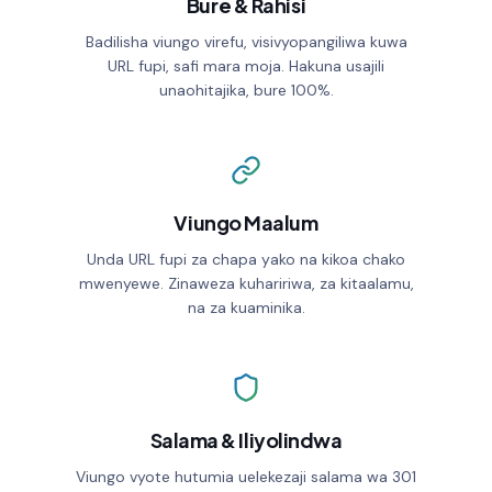
Bure & Rahisi
WAIT TIMER (S)
Badilisha viungo virefu, visivyopangiliwa kuwa
URL fupi, safi mara moja. Hakuna usajili
EXPIRATION DATE
unaohitajika, bure 100%.
No expiry
GOOGLE TAG MANAGER ID
Viungo Maalum
Unda URL fupi za chapa yako na kikoa chako
Password protection
mwenyewe. Zinaweza kuhaririwa, za kitaalamu,
na za kuaminika.
Custom preview page
Automatic redirect
Click limit
Salama & Iliyolindwa
Viungo vyote hutumia uelekezaji salama wa 301
UTM parameters