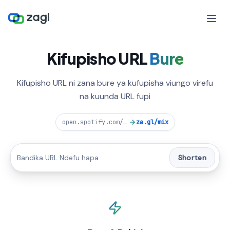
Kifupisho URL
Bure
Kifupisho URL ni zana bure ya kufupisha viungo virefu
na kuunda URL fupi
open.spotify.com/playlist/37i9dQZF1DXcBWIG
za.gl/mix
Shorten
CUSTOM ALIAS
zee.gl
/