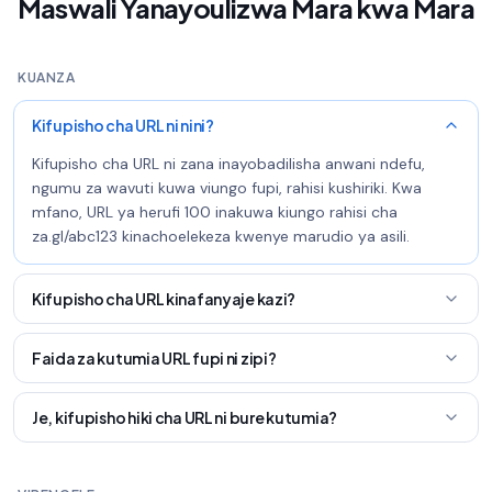
Maswali Yanayoulizwa Mara kwa Mara
KUANZA
Kifupisho cha URL ni nini?
Kifupisho cha URL ni zana inayobadilisha anwani ndefu,
ngumu za wavuti kuwa viungo fupi, rahisi kushiriki. Kwa
mfano, URL ya herufi 100 inakuwa kiungo rahisi cha
za.gl/abc123 kinachoelekeza kwenye marudio ya asili.
Kifupisho cha URL kinafanyaje kazi?
Faida za kutumia URL fupi ni zipi?
Je, kifupisho hiki cha URL ni bure kutumia?