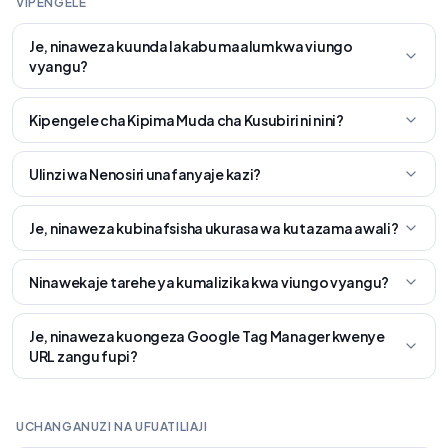
VIPENGELE
Je, ninaweza kuunda lakabu maalum kwa viungo
vyangu?
Kipengele cha Kipima Muda cha Kusubiri ni nini?
Ulinzi wa Nenosiri unafanyaje kazi?
Je, ninaweza kubinafsisha ukurasa wa kutazama awali?
Ninawekaje tarehe ya kumalizika kwa viungo vyangu?
Je, ninaweza kuongeza Google Tag Manager kwenye
URL zangu fupi?
UCHANGANUZI NA UFUATILIAJI