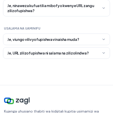
Je, ninaweza kufuatilia mibofyo kwenye URL zangu
zilizofupishwa?
USALAMA NA UAMINIFU
Je, viungo vilivyofupishwa vinaisha muda?
Je, URL zilizofupishwa ni salama na zilizolindwa?
Kujenga uhusiano thabiti wa kidijitali kupitia usimamizi wa