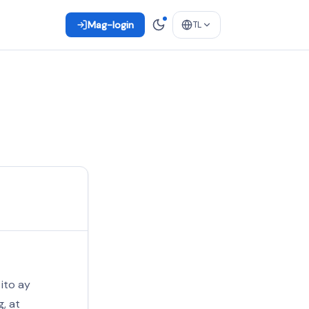
Mag-login
TL
ito ay
, at