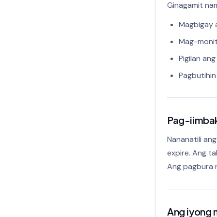
Ginagamit na
Magbigay a
Mag-monito
Pigilan an
Pagbutihin
Pag-iimbak
Nananatili ang
expire. Ang t
Ang pagbura n
Ang iyong 