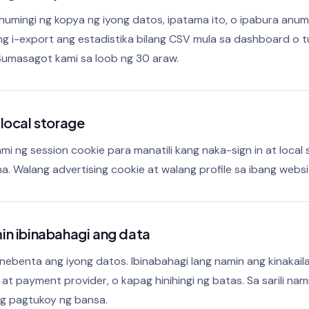
umingi ng kopya ng iyong datos, ipatama ito, o ipabura anum
g i-export ang estadistika bilang CSV mula sa dashboard o 
umasagot kami sa loob ng 30 araw.
 local storage
i ng session cookie para manatili kang naka-sign in at local
a. Walang advertising cookie at walang profile sa ibang websi
in ibinabahagi ang data
inebenta ang iyong datos. Ibinabahagi lang namin ang kinakai
at payment provider, o kapag hinihingi ng batas. Sa sarili nam
g pagtukoy ng bansa.