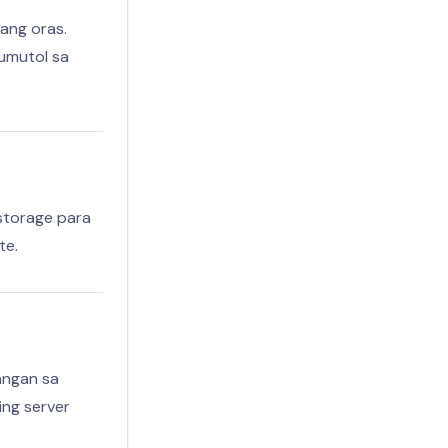
ang oras.
tumutol sa
 storage para
te.
langan sa
ing server