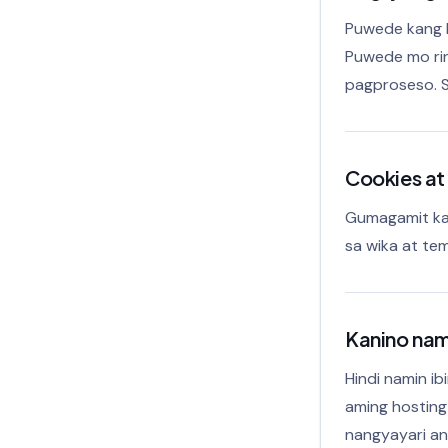
Puwede kang h
Puwede mo rin
pagproseso. S
Cookies at
Gumagamit kam
sa wika at tem
Kanino nam
Hindi namin ib
aming hosting 
nangyayari an