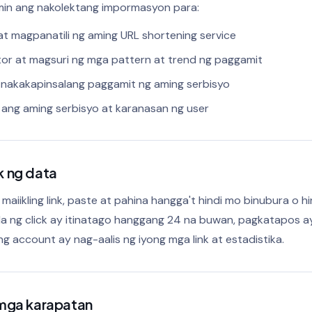
min ang nakolektang impormasyon para:
t magpanatili ng aming URL shortening service
r at magsuri ng mga pattern at trend ng paggamit
g nakakapinsalang paggamit ng aming serbisyo
 ang aming serbisyo at karanasan ng user
 ng data
 maiikling link, paste at pahina hangga't hindi mo binubura o h
ala ng click ay itinatago hanggang 24 na buwan, pagkatapos ay
g account ay nag-aalis ng iyong mga link at estadistika.
mga karapatan