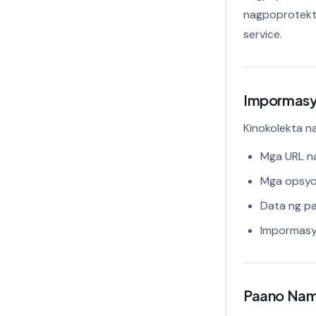
nagpoprotekt
service.
Impormasy
Kinokolekta n
Mga URL na
Mga opsyon
Data ng pa
Impormasy
Paano Nam