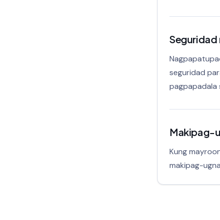
Seguridad 
Nagpapatupad
seguridad pa
pagpapadala s
Makipag-u
Kung mayroon 
makipag-ugna