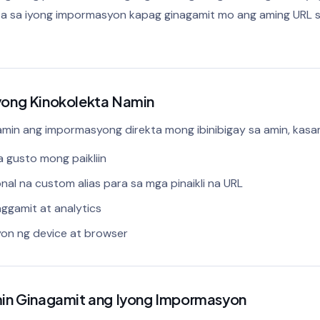
a sa iyong impormasyon kapag ginagamit mo ang aming URL 
ong Kinokolekta Namin
amin ang impormasyong direkta mong ibinibigay sa amin, kasa
 gusto mong paikliin
al na custom alias para sa mga pinaikli na URL
ggamit at analytics
on ng device at browser
in Ginagamit ang Iyong Impormasyon